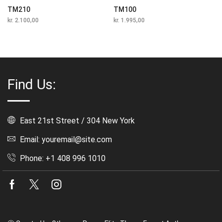
TM210
TM100
kr.
2.100,00
kr.
1.995,00
Find Us:
East 21st Street / 304 New York
Email: youremail@site.com
Phone: +1 408 996 1010
Facebook
Twitter
Instagram