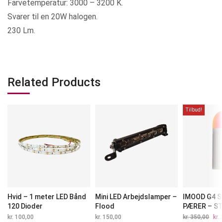
Farvetemperatur: 3000 – 3200 K.
Svarer til en 20W halogen.
230 Lm.
Related Products
Tilbud!
Hvid – 1 meter LED Bånd
Mini LED Arbejdslamper –
IMOOD G4 
120 Dioder
Flood
PÆRER – S
kr.
100,00
kr.
150,00
kr.
350,00
Den
kr.