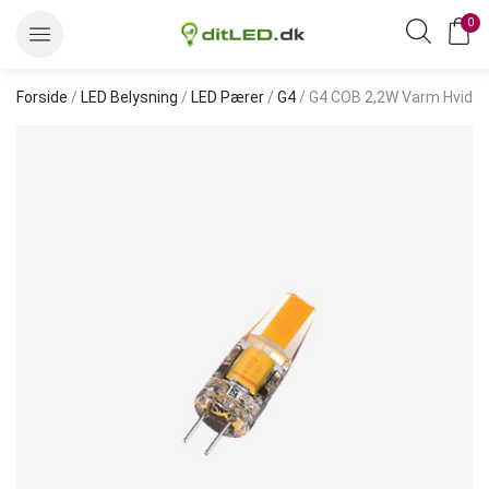
0
Forside
/
LED Belysning
/
LED Pærer
/
G4
/ G4 COB 2,2W Varm Hvid