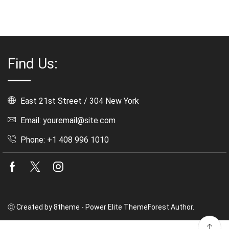
opri
pris
var:
kr. 
Find Us:
East 21st Street / 304 New York
Email: youremail@site.com
Phone: +1 408 996 1010
Facebook
Twitter
Instagram
Ⓒ Created by 8theme - Power Elite ThemeForest Author.