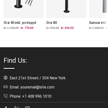
Orø 40 inkl. jordspyd
Orø 80
Samsø inkl.
kr.
1.100,00
Den
kr.
770,00
Den
kr.
995,00
Den
kr.
696,50
Den
kr.
1.000,00
D
k
oprindelige
aktuelle
oprindelige
aktuelle
op
pris
pris
pris
pris
pr
var:
er:
var:
er:
va
kr. 1.100,00.
kr. 770,00.
kr. 995,00.
kr. 696,50.
kr
Find Us:
East 21st Street / 304 New York
Email: youremail@site.com
Phone: +1 408 996 1010