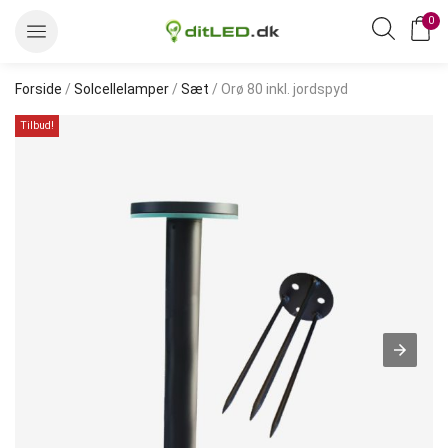
0
Forside
/
Solcellelamper
/
Sæt
/ Orø 80 inkl. jordspyd
Tilbud!