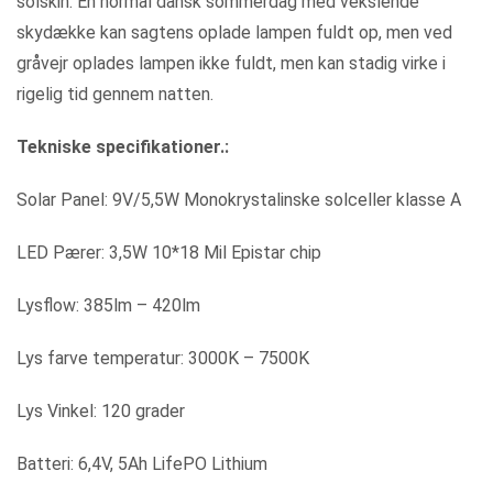
solskin. En normal dansk sommerdag med vekslende
skydække kan sagtens oplade lampen fuldt op, men ved
gråvejr oplades lampen ikke fuldt, men kan stadig virke i
rigelig tid gennem natten.
Tekniske specifikationer.:
Solar Panel: 9V/5,5W Monokrystalinske solceller klasse A
LED Pærer: 3,5W 10*18 Mil Epistar chip
Lysflow: 385lm – 420lm
Lys farve temperatur: 3000K – 7500K
Lys Vinkel: 120 grader
Batteri: 6,4V, 5Ah LifePO Lithium