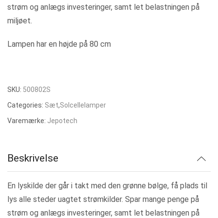
strøm og anlægs investeringer, samt let belastningen på
var:
er:
miljøet.
kr. 1.145,00.
kr. 801,50.
Lampen har en højde på 80 cm
SKU:
500802S
Categories:
Sæt
,
Solcellelamper
Varemærke:
Jepotech
Beskrivelse
En lyskilde der går i takt med den grønne bølge, få plads til
lys alle steder uagtet strømkilder. Spar mange penge på
strøm og anlægs investeringer, samt let belastningen på