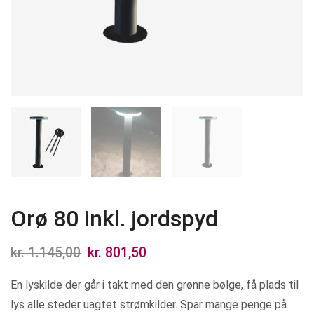
Orø 80 inkl. jordspyd
kr.
1.145,00
Den
kr.
801,50
Den
oprindelige
aktuelle
En lyskilde der går i takt med den grønne bølge, få plads til
pris
pris
lys alle steder uagtet strømkilder. Spar mange penge på